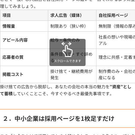
理してみましょう。
項目
求人広告（媒体）
自社採用ページ
情報量
制限あり（狭い枠）
無制限（情報の厚
社長の想いや現場
アピール内容
給与・条件のみ
アル
条件目当て・すぐ辞め
応募者の質
理念に共感・定着
る
スクロールできます
掛け捨て・継続費用が
制作費のみ・会社
掲載コスト
発生
産になる
掛け捨ての広告から脱却し、あなたの会社の本当の魅力を
”資産”とし
て蓄積
していくことこそ、今すぐやるべき最優先事項です。
２．中小企業は採用ページを1枚足すだけ