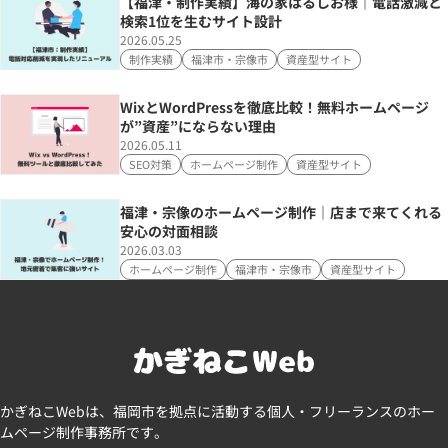
【福津・制作実績】海の家はるしお様｜電話激減と
検索1位を生むサイト設計
2026.05.25
制作実績
福津市・宗像市
資産型サイト
WixとWordPressを徹底比較！無料ホームページ
が”資産”にならない理由
2026.05.11
SEO対策
ホームページ制作
資産型サイト
福津・宗像のホームページ制作｜店まで来てくれる
安心の対面相談
2026.03.03
ホームページ制作
福津市・宗像市
資産型サイト
かぎねこWebは、福岡市を拠点に活動する個人・フリーランスのホー
ムページ制作事務所です。