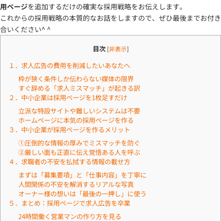
用ページ
を追加するだけの確実な採用戦略をお伝えします。
これからの採用戦略の本質的なお話をしますので、ぜひ最後までお付き
合いください^ ^
目次
[
非表示
]
１．求人広告の費用を削減したいあなたへ
枠が狭く条件しか伝わらない媒体の限界
すぐ辞める「求人ミスマッチ」が起きる訳
２．中小企業は採用ページを1枚足すだけ
立派な特設サイトや難しいシステムは不要
ホームページに本気の採用ページを作る
３．中小企業が採用ページを作るメリット
①圧倒的な情報の厚みでミスマッチを防ぐ
②厳しい面も正直に伝え覚悟ある人を呼ぶ
４．求職者の不安を払拭する情報の載せ方
まずは「募集要項」と「仕事内容」を丁寧に
人間関係の不安を解消するリアルな写真
オーナー様の想いは「最後の一押し」に使う
５．まとめ：採用ページで求人広告を卒業
24時間働く営業マンの作り方を見る