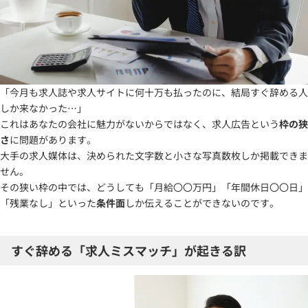
「今月も求人誌や求人サイトに何十万も払ったのに、結局すぐ辞める人
しか来なかった…」
これはあなたの会社に魅力がないからではなく、求人広告という
枠の狭
さ
に問題があります。
大手の求人媒体は、決められた文字数と小さな写真数枚しか掲載できま
せん。
その狭い枠の中では、どうしても「月給〇〇万円」「年間休日〇〇日」
「残業なし」といった
条件面
しか伝えることができないのです。
すぐ辞める「求人ミスマッチ」が起きる訳