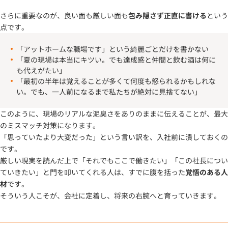
さらに重要なのが、良い面も厳しい面も
包み隠さず正直に書ける
という
点です。
「アットホームな職場です」という綺麗ごとだけを書かない
「夏の現場は本当にキツい。でも達成感と仲間と飲む酒は何に
も代えがたい」
「最初の半年は覚えることが多くて何度も怒られるかもしれな
い。でも、一人前になるまで私たちが絶対に見捨てない」
このように、現場のリアルな泥臭さをありのままに伝えることが、最大
のミスマッチ対策になります。
「思っていたより大変だった」という言い訳を、入社前に潰しておくの
です。
厳しい現実を読んだ上で「それでもここで働きたい」「この社長につい
ていきたい」と門を叩いてくれる人は、すでに腹を括った
覚悟のある人
材
です。
そういう人こそが、会社に定着し、将来の右腕へと育っていきます。