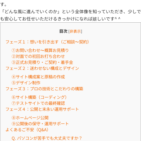
す。
「どんな風に進んでいくのか」という全体像を知っていただき、少しで
も安心してお任せいただけるきっかけになれば嬉しいです^ ^
目次
[
非表示
]
フェーズ１：想いを引き出す（ご相談〜契約）
①お問い合わせ〜概算お見積り
②対面での初回お打ち合わせ
③正式お見積り・ご契約・着手金
フェーズ２：迷わせない構成とデザイン
④サイト構成案と原稿の作成
⑤デザイン制作
フェーズ３：プロの技術とこだわりの構築
⑥サイト構築（コーディング）
⑦テストサイトでの最終確認
フェーズ４：公開と末永い運用サポート
⑧ホームページ公開
⑨公開後の保守・運用サポート
よくあるご不安（Q&A）
Q. パソコンが苦手でも大丈夫ですか？