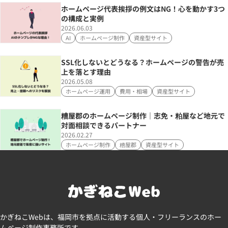
ホームページ代表挨拶の例文はNG！心を動かす3つ
の構成と実例
2026.06.03
AI
ホームページ制作
資産型サイト
SSL化しないとどうなる？ホームページの警告が売
上を落とす理由
2026.05.08
ホームページ運用
費用・相場
資産型サイト
糟屋郡のホームページ制作｜志免・粕屋など地元で
対面相談できるパートナー
2026.02.27
ホームページ制作
糟屋郡
資産型サイト
かぎねこWebは、福岡市を拠点に活動する個人・フリーランスのホー
ムページ制作事務所です。