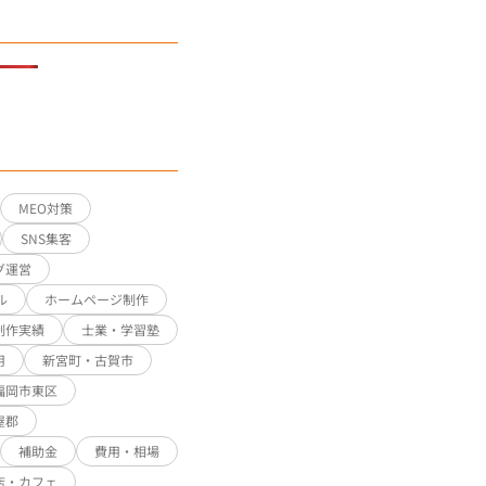
MEO対策
SNS集客
グ運営
ル
ホームページ制作
制作実績
士業・学習塾
用
新宮町・古賀市
福岡市東区
屋郡
補助金
費用・相場
店・カフェ