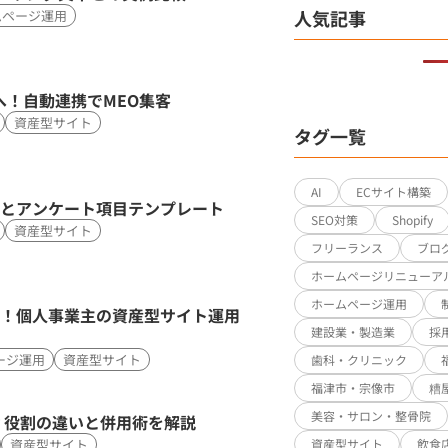
人気記事
ムページ運用
へ！自動連携でMEO集客
資産型サイト
タグ一覧
AI
ECサイト構築
とアンケート項目テンプレート
SEO対策
Shopify
資産型サイト
フリーランス
ブロ
ホームページリニューア
ホームページ運用
！個人事業主の資産型サイト運用
建設業・製造業
採
ージ運用
資産型サイト
歯科・クリニック
福津市・宗像市
糟
美容・サロン・整骨院
？役割の違いと併用術を解説
資産型サイト
資産型サイト
飲食