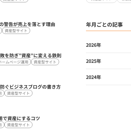
ジの警告が売上を落とす理由
年月ごとの記事
資産型サイト
2026年
敗を防ぎ”資産”に変える鉄則
7月 (4)
2025年
ホームページ運用
資産型サイト
6月 (9)
1月 (1)
5月 (13)
2024年
4月 (19)
を防ぐビジネスブログの書き方
12月 (1)
3月 (15)
用
資産型サイト
10月 (1)
2月 (3)
8月 (6)
7月 (3)
用で資産にするコツ
用
資産型サイト