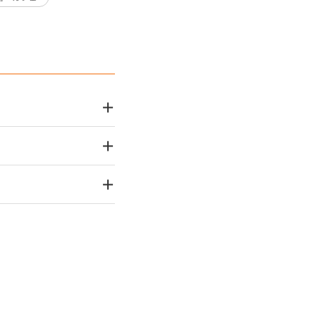
＋
＋
＋